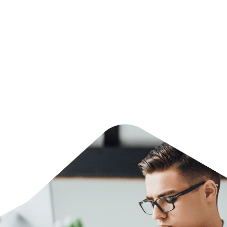
Nos services
Gamme complète de services pour catalyser vos
projets opérationnels.
EN SAVOIR PLUS