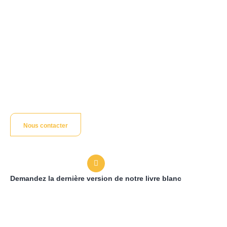
Expertise éprouvée
Des années d'expérience pour répondre à vos
besoins opérationnels.
Approche personnalisée
Solutions sur mesure pour chaque entreprise,
Nous contacter
adaptées à vos exigences.
Demandez la dernière version de notre livre blanc