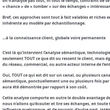
on n’analyse pas tout, ni tout le temps, contraint de se
« chance » de « tomber » sur des échanges « intéressan
Bref, ces approches sont tout à fait valables et riches 
inhérente au modèle par échantillonnage.
…à la connaissance client, globale voire permanente
C’est là qu’intervient l’analyse sémantique, technologi
seulement TOUT ce que dit ou ressent le client, mais ég
du réseau, commercial, ou autre acteur interne de l’en
Oui, TOUT ce qui est dit sur un canal, ou plusieurs ca
sémantique, ponctuellement une ou plusieurs fois par
aura été démontrée par rapport à son coût.
Cette analyse comporte en outre le double avantage de n
nous n’allons qu’écouter et lire ses échanges, en toute
influence quelconque, et de pouvoir, d’autre part, intég