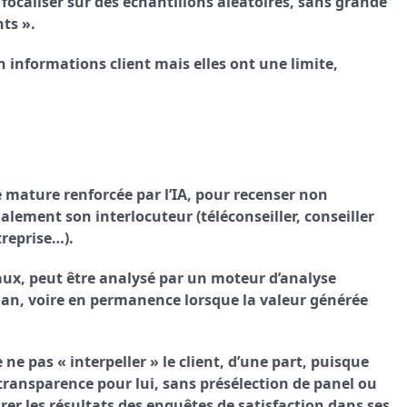
 focaliser sur des échantillons aléatoires, sans grande
ts ».
en informations client mais elles ont une limite,
e mature renforcée par l’IA, pour recenser non
alement son interlocuteur (téléconseiller, conseiller
treprise…).
naux, peut être analysé par un moteur d’analyse
 an, voire en permanence lorsque la valeur générée
e pas « interpeller » le client, d’une part, puisque
 transparence pour lui, sans présélection de panel ou
rer les résultats des enquêtes de satisfaction dans ses