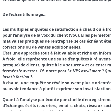
De l’échantillonnage…
Les multiples enquêtes de satisfaction à chaud ou à f
pour l’analyse de la voix du client (VoC). Elles permetten
mauvaises pratiques de l’entreprise (le cas échéant éte
corrections ou de ventes additionnelles.
C’est une approche tout à fait valable et riche en infor
A froid, elle représente une suite d’enquêtes à réinv
presque) de clients, quitte à le « saturer » et oriente
fermées/ouvertes. Cf. notre post
Le NPS est-il mort ? Q
insatisfaction ?.
A chaud, une enquête se révèle souvent plus « orientée 
ou avoir tendance à plutôt exprimer son insatisfaction 
Quant à l’analyse par écoute ponctuelle d’enregistrem
d’échanges écrits (courriers, emails, chats, réseaux soc