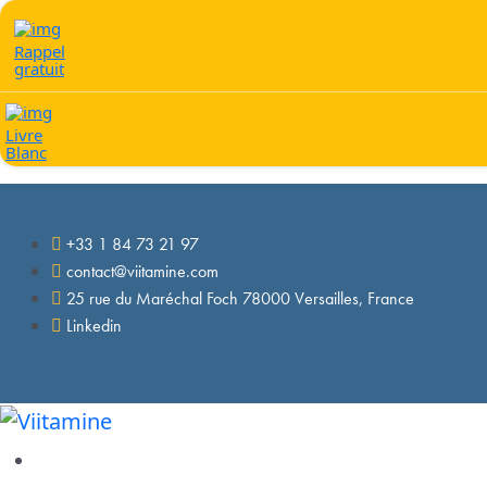
Rappel
gratuit
Livre
Blanc
+33 1 84 73 21 97
contact@viitamine.com
25 rue du Maréchal Foch 78000 Versailles, France
Linkedin