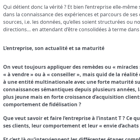
Qui détient donc la vérité ? Et bien l’entreprise elle-même s
dans la connaissance des expériences et parcours de ses c
sources, i.e. les données, qu’elles soient structurées ou 
directions… en attendant d’être consolidées à terme dans
L’entreprise, son actualité et sa maturité
On veut toujours appliquer des remèdes ou « miracles » 
« à vendre » ou à « conseiller », mais quid de la réalité
à une entité multinationale avec une forte maturité su
connaissances sémantiques depuis plusieurs années, 
plus jeune mais en forte croissance d’acquisition clien
comportement de fidélisation ?
Que veut savoir et faire l’entreprise à l’instant T ? Ce q
ses clients, leur comportement et leur « envie d’achats 
Et c’est là qu’interviennent les différentes étapes com