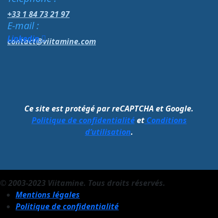
+33 1 84 73 21 97
E-mail :
Linkedin
contact@viitamine.com
Ce site est protégé par reCAPTCHA et Google.
Politique de confidentialité
et
Conditions
d’utilisation
.
© 2003-2023 Viitamine. Tous droits réservés.
Mentions légales
Politique de confidentialité