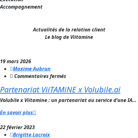
Accompagnement
Actualités de la relation client
Le blog de Viitamine
19 mars 2026
Maxime Aubrun
sur
Commentaires fermés
Partenariat
Partenariat ViiTAMiNE x Volubile.ai
ViiTAMiNE
x
Volubile x Viitamine : un partenariat au service d’une IA…
Volubile.ai
En savoir plus
22 février 2023
Brigitte Lacroix