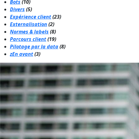
Bots
(10)
Divers
(5)
Expérience client
(23)
Externalisation
(2)
Normes & labels
(8)
Parcours client
(19)
Pilotage par la data
(8)
zEn avant
(3)