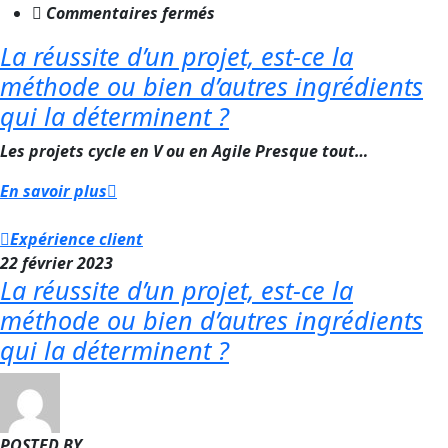
sur
Commentaires fermés
La
La réussite d’un projet, est-ce la
réussite
méthode ou bien d’autres ingrédients
d’un
projet,
qui la déterminent ?
est-
Les projets cycle en V ou en Agile Presque tout…
ce
la
En savoir plus
méthode
ou
Expérience client
bien
22 février 2023
d’autres
La réussite d’un projet, est-ce la
ingrédients
méthode ou bien d’autres ingrédients
qui
qui la déterminent ?
la
déterminent
?
POSTED BY