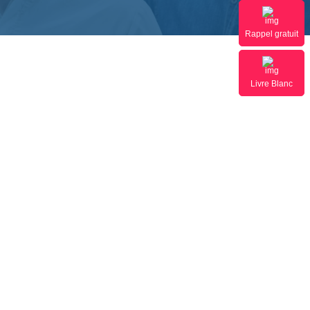
Rappel gratuit
Livre Blanc
RE 2021
t 11…
Marques souhaitaient début 2020 que leur
osée une certification ou un label
sant le Made in France dans les services