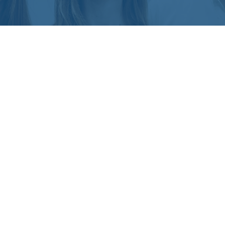
7 DÉCEMB
69% e
69% des 
soit prop
récompen